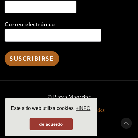
Correo electrónico
© Platea Magazine
Este sitio web utiliza cookies
+INFO
aviso legal | política de cookies
de acuerdo