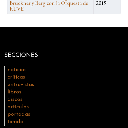
Bruckner y Berg con la Orquesta de
2019
RTVE
SECCIONES
noticias
críticas
entrevistas
libros
discos
artículos
portadas
tienda