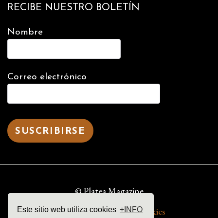
RECIBE NUESTRO BOLETÍN
Nombre
Correo electrónico
© Platea Magazine
Este sitio web utiliza cookies
+INFO
aviso legal | política de cookies