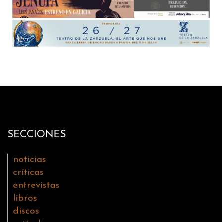
SECCIONES
noticias
críticas
entrevistas
libros
discos