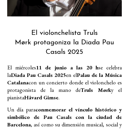
El violonchelista Truls
Mørk protagoniza la Diada Pau
Casals 2025
El miércoles
11 de junio a las 20 h
se celebra
la
Diada Pau Casals 2025
en el
Palau de la Música
Catalana
con un concierto donde el violonchelo es
protagonista de la mano de
Truls Mørk
y el
pianista
Håvard Gimse
.
Un día para
conmemorar el vínculo histórico y
simbólico de Pau Casals con la ciudad de
Barcelona
, así como su dimensión musical, social y