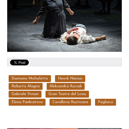
Damiano Michieletto
Henrik Nánasi
Roberto Alagna
Aleksandra Kurzak
Gabriele Viviani
Gran Teatre del Liceu
Elena Pankratova
Cavalleria Rusticana
Pagliacci