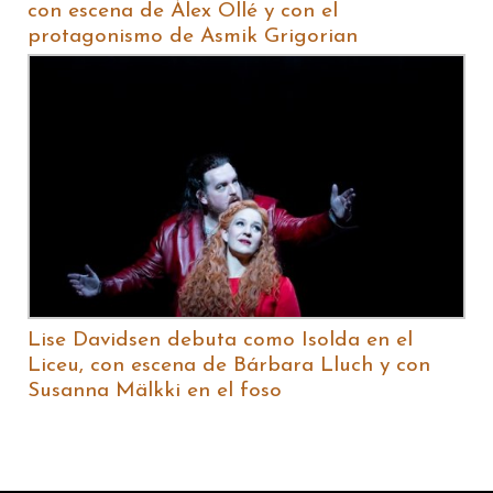
con escena de Àlex Ollé y con el
protagonismo de Asmik Grigorian
Lise Davidsen debuta como Isolda en el
Liceu, con escena de Bárbara Lluch y con
Susanna Mälkki en el foso