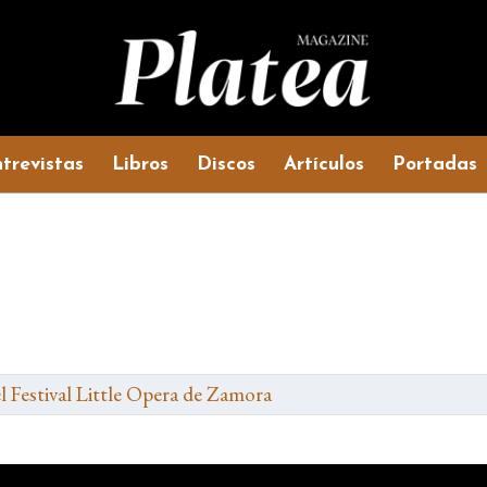
trevistas
Libros
Discos
Artículos
Portadas
l Festival Little Opera de Zamora