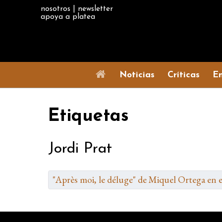
nosotros
|
newsletter
apoya a platea
Noticias
Críticas
En
Etiquetas
Jordi Prat
"Après moi, le déluge" de Miquel Ortega en e