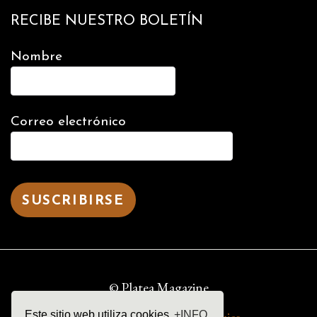
RECIBE NUESTRO BOLETÍN
Nombre
Correo electrónico
© Platea Magazine
Este sitio web utiliza cookies
+INFO