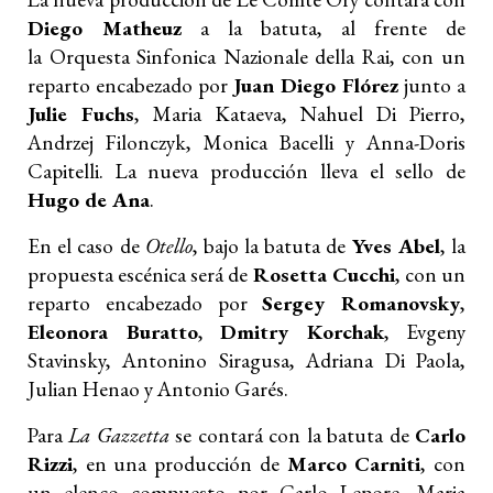
Diego Matheuz
a la batuta, al frente de
la Orquesta Sinfonica Nazionale della Rai, con un
reparto encabezado por
Juan Diego Flórez
junto a
Julie Fuchs
, Maria Kataeva, Nahuel Di Pierro,
Andrzej Filonczyk, Monica Bacelli y Anna-Doris
Capitelli. La nueva producción lleva el sello de
Hugo de Ana
.
En el caso de
Otello
, bajo la batuta de
Yves Abel
, la
propuesta escénica será de
Rosetta Cucchi
, con un
reparto encabezado por
Sergey Romanovsky
,
Eleonora Buratto
,
Dmitry Korchak
, Evgeny
Stavinsky, Antonino Siragusa, Adriana Di Paola,
Julian Henao y Antonio Garés.
Para
La Gazzetta
se contará con la batuta de
Carlo
Rizzi
, en una producción de
Marco Carniti
, con
un elenco compuesto por Carlo Lepore, Maria