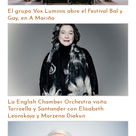
El grupo Vox Luminis abre el Festival Bal y
Gay, en A Mariña
La English Chamber Orchestra visita
Torroella y Santander con Elisabeth
Leonskaja y Marzena Diakun