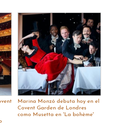
ovent
Marina Monzó debuta hoy en el
Covent Garden de Londres
como Musetta en 'La bohème'
o