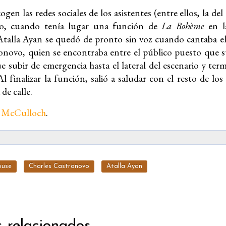
gen las redes sociales de los asistentes (entre ellos, la de
lio, cuando tenía lugar una función de
La Bohème
en l
Atalla Ayan se quedó de pronto sin voz cuando cantaba el
onovo, quien se encontraba entre el público puesto que su
 subir de emergencia hasta el lateral del escenario y ter
Al finalizar la función, salió a saludar con el resto de lo
de calle.
n McCulloch
.
ouse
Charles Castronovo
Atalla Ayan
s relacionados