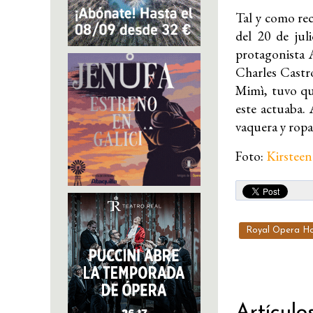
Tal y como reco
del 20 de ju
protagonista 
Charles Castr
Mimì, tuvo que
este actuaba. 
vaquera y ropa 
Foto:
Kirstee
Royal Opera H
Artículo