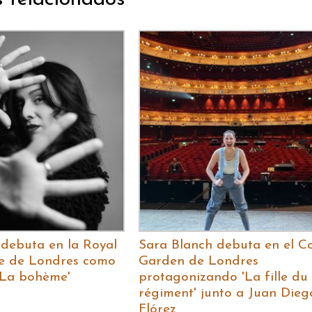
 debuta en la Royal
Sara Blanch debuta en el C
e de Londres como
Garden de Londres
'La bohème'
protagonizando 'La fille du
régiment' junto a Juan Dieg
Flórez