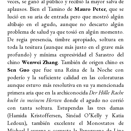
veces, se ganó al público y recibió la mayor salva de
aplausos. Bien el Tamino de
Mauro Peter,
que se
lució en su aria de entrada pero que mostró algún
altibajo en el agudo, aunque no descarto algún
problema de salud ya que tosió en algún momento.
De regia presencia, timbre apropiado, soltura en
toda la tesitura (aunque más justo en el grave más
profundo) y mínima expresividad el Sarastro del
chino
Wenwei Zhang
. También de origen chino es
Sen Guo
que fue una Reina de la Noche con
poderío y la suficiente calidad en las coloraturas
aunque estuvo más resolutiva en su ya mencionada
primera aria que en la archiconocida
Der Hölle Rache
kocht in meinem Herzen
donde el agudo no corrió
con tanta soltura. Estupendas las tres damas
(Hamida Kristoffersen, Sinéad O’Kelly y Katia
Ledoux), también excelente el Monostatos de
Michael Laurenz y correcta la Papaguena de Lina