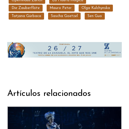
Opernhaus Zurich
La Flauta mágica
Die Zauberflöte
Mauro Peter
Olga Kulchynska
Tatjana Gürbaca
Sascha Goetzel
Sen Guo
Artículos relacionados