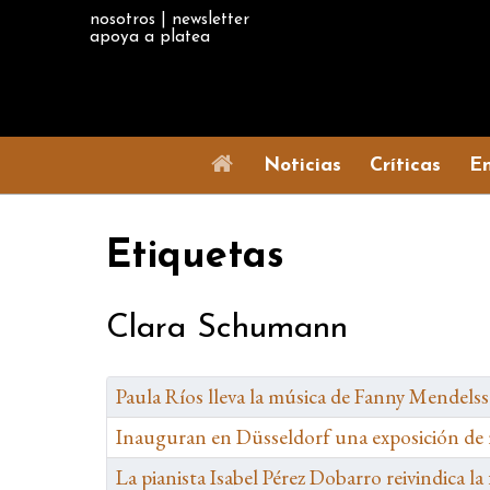
nosotros
|
newsletter
apoya a platea
Noticias
Críticas
En
Etiquetas
Clara Schumann
Paula Ríos lleva la música de Fanny Mendel
Inauguran en Düsseldorf una exposición de
La pianista Isabel Pérez Dobarro reivindica l