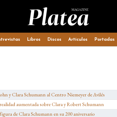
trevistas
Libros
Discos
Artículos
Portadas
ssohn y Clara Schumann al Centro Niemeyer de Avilés
 realidad aumentada sobre Clara y Robert Schumann
a figura de Clara Schumann en su 200 aniversario