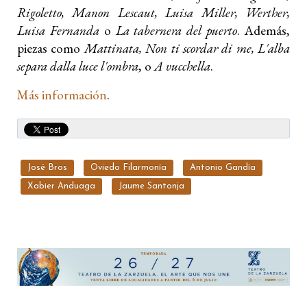
Rigoletto, Manon Lescaut, Luisa Miller, Werther,
Luisa Fernanda
o
La tabernera del puerto
. Además,
piezas como
Mattinata, Non ti scordar di me, L'alba
separa dalla luce l'ombra
, o
A vucchella
.
Más información
.
José Bros
Oviedo Filarmonía
Antonio Gandía
Xabier Anduaga
Jaume Santonja