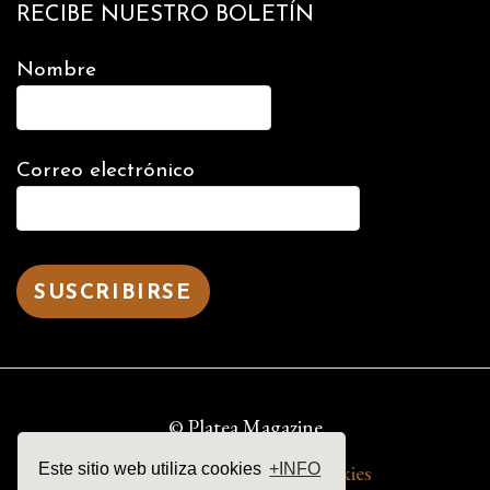
RECIBE NUESTRO BOLETÍN
Nombre
Correo electrónico
© Platea Magazine
aviso legal | política de cookies
Este sitio web utiliza cookies
+INFO