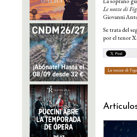
La soprano g
Le nozze di Fig
Giovanni Anto
Se trata del s
por el tenor X
Le nozze di Fig
Artículo