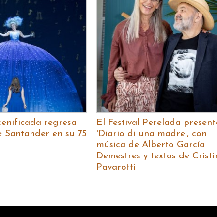
cenificada regresa
El Festival Perelada present
de Santander en su 75
'Diario di una madre', con
música de Alberto García
Demestres y textos de Cristi
Pavarotti