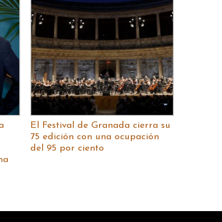
a
El Festival de Granada cierra su
75 edición con una ocupación
del 95 por ciento
na