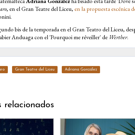
uatemalteca
Adriana González
ha bisado esta tarde 'Dove so
aro
, en el Gran Teatre del Liceu,
en la propuesta escénica 
nini.
egundo bis de la temporada en el Gran Teatro del Liceu, d
abier Anduaga con el 'Pourquoi me réveiller' de
Werther
.
aro
Gran Teatre del Liceu
Adriana González
s relacionados