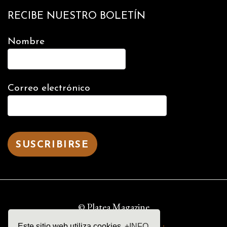
RECIBE NUESTRO BOLETÍN
Nombre
Correo electrónico
© Platea Magazine
Este sitio web utiliza cookies
+INFO