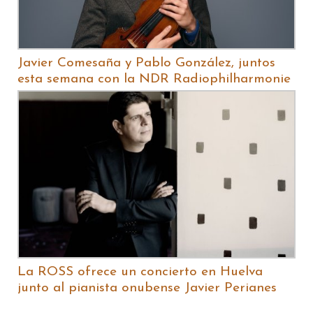
Javier Comesaña y Pablo González, juntos
esta semana con la NDR Radiophilharmonie
La ROSS ofrece un concierto en Huelva
junto al pianista onubense Javier Perianes