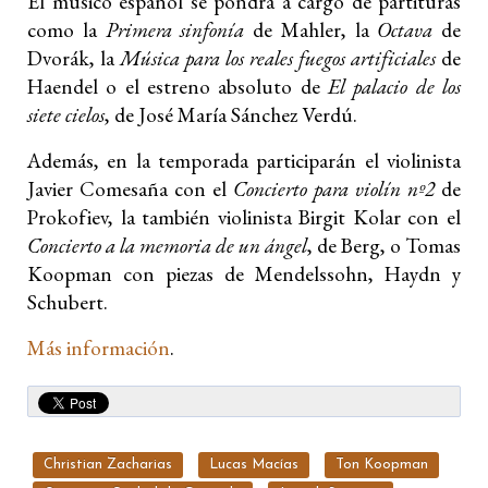
El músico español se pondrá a cargo de partituras
como la
Primera sinfonía
de Mahler, la
Octava
de
Dvorák, la
Música para los reales fuegos artificiales
de
Haendel o el estreno absoluto de
El palacio de los
siete cielos
, de José María Sánchez Verdú.
Además, en la temporada participarán el violinista
Javier Comesaña con el
Concierto para violín nº2
de
Prokofiev, la también violinista Birgit Kolar con el
Concierto a la memoria de un ángel
, de Berg, o Tomas
Koopman con piezas de Mendelssohn, Haydn y
Schubert.
Más información
.
Christian Zacharias
Lucas Macías
Ton Koopman