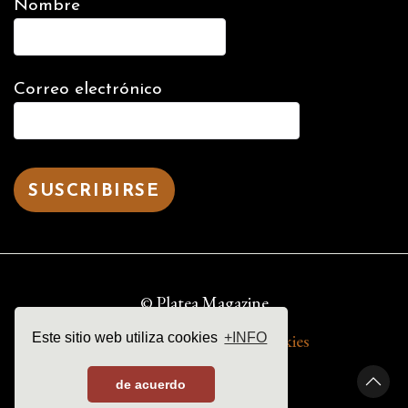
Nombre
Correo electrónico
© Platea Magazine
aviso legal | política de cookies
Este sitio web utiliza cookies
+INFO
de acuerdo