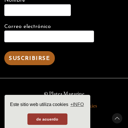
Nombre
Correo electrónico
© Platea Magazine
aviso legal | política de cookies
Este sitio web utiliza cookies
+INFO
de acuerdo