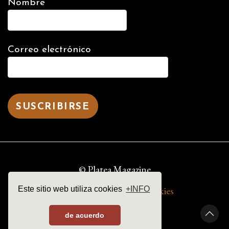
Nombre
Correo electrónico
© Platea Magazine
Este sitio web utiliza cookies
+INFO
aviso legal | política de cookies
de acuerdo