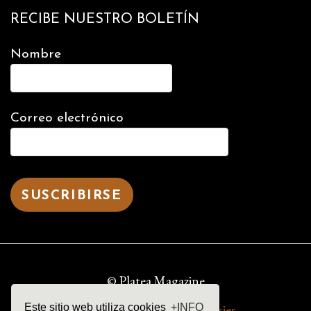
RECIBE NUESTRO BOLETÍN
Nombre
Correo electrónico
© Platea Magazine
aviso legal | política de cookies
Este sitio web utiliza cookies
+INFO