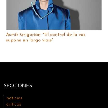
Asmik Grigorian: "El control de la voz
supone un largo viaje"
SECCIONES
noticias
críticas