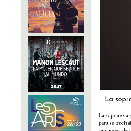
La sopra
La soprano a
para su
recita
canciones de 