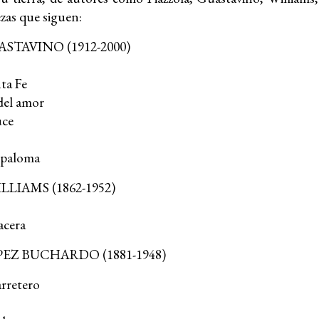
ezas que siguen:
ASTAVINO
(1912-2000)
ta Fe
del amor
uce
a paloma
ILLIAMS
(1862-1952)
acera
PEZ BUCHARDO
(1881-1948)
arretero