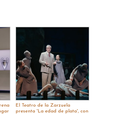
trena
El Teatro de la Zarzuela
ugar
presenta 'La edad de plata', con