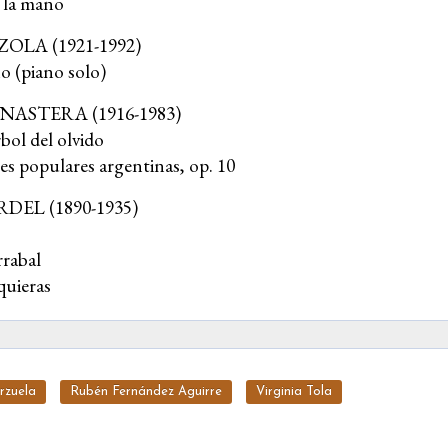
e la mano
ZZOLA
(1921-1992)
o (piano solo)
INASTERA
(1916-1983)
bol del olvido
s populares argentinas, op. 10
RDEL
(1890-1935)
rrabal
quieras
rzuela
Rubén Fernández Aguirre
Virginia Tola