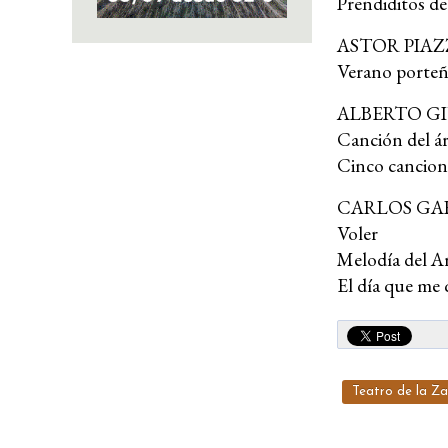
Prendiditos d
ASTOR PIA
Verano porteñ
ALBERTO G
Canción del ár
Cinco cancione
CARLOS GA
Voler
Melodía del A
El día que me 
Teatro de la Za