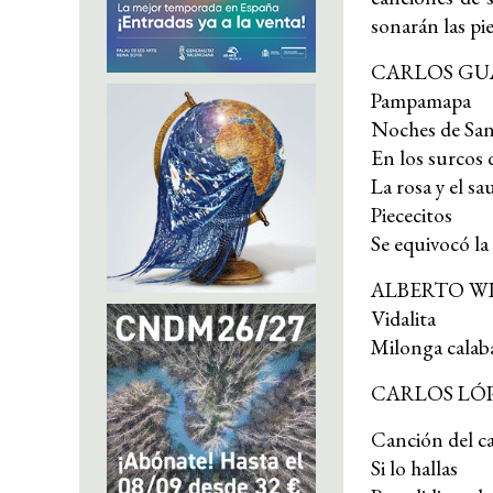
sonarán las pi
CARLOS GU
Pampamapa
Noches de San
En los surcos 
La rosa y el sa
Piececitos
Se equivocó l
ALBERTO W
Vidalita
Milonga calab
CARLOS LÓ
Canción del c
Si lo hallas