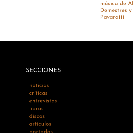
música de A
Demestres y 
Pavarotti
SECCIONES
noticias
críticas
entrevistas
libros
discos
artículos
portadas