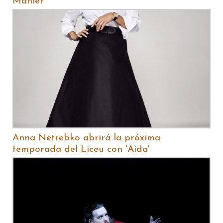
Mahler
Anna Netrebko abrirá la próxima
temporada del Liceu con 'Aida'