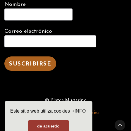
Nombre
Correo electrónico
© Platea Magazine
aviso legal | política de cookies
Este sitio web utiliza cookies
+INFO
de acuerdo