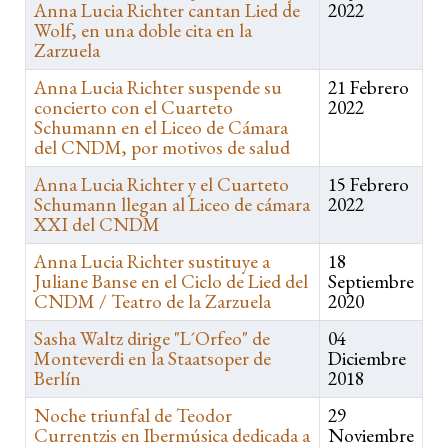
Anna Lucia Richter cantan Lied de
2022
Wolf, en una doble cita en la
Zarzuela
Anna Lucia Richter suspende su
21 Febrero
concierto con el Cuarteto
2022
Schumann en el Liceo de Cámara
del CNDM, por motivos de salud
Anna Lucia Richter y el Cuarteto
15 Febrero
Schumann llegan al Liceo de cámara
2022
XXI del CNDM
Anna Lucia Richter sustituye a
18
Juliane Banse en el Ciclo de Lied del
Septiembre
CNDM / Teatro de la Zarzuela
2020
Sasha Waltz dirige "L´Orfeo" de
04
Monteverdi en la Staatsoper de
Diciembre
Berlín
2018
Noche triunfal de Teodor
29
Currentzis en Ibermúsica dedicada a
Noviembre