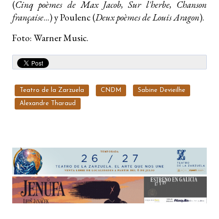
(
Cinq poèmes de Max Jacob, Sur l'herbe, Chanson
française
...) y Poulenc (
Deux poèmes de Louis Aragon
).
Foto: Warner Music.
Teatro de la Zarzuela
CNDM
Sabine Devieilhe
Alexandre Tharaud