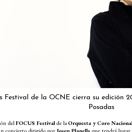
s Festival de la OCNE cierra su edición 
Posadas
ión del
FOCUS Festival
de la
Orquesta y Coro Naciona
un concierto dirigido por
Josep Planells
que tendrá lugar e