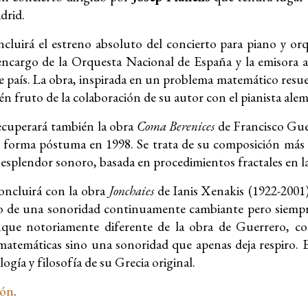
drid.
ncluirá el estreno absoluto del concierto para piano y o
encargo de la Orquesta Nacional de España y la emisora
e país. La obra, inspirada en un problema matemático resu
én fruto de la colaboración de su autor con el pianista al
recuperará también la obra
Coma Berenices
de Francisco Guer
e forma póstuma en 1998. Se trata de su composición más s
esplendor sonoro, basada en procedimientos fractales en l
concluirá con la obra
Jonchaies
de Ianis Xenakis (1922-2001)
o de una sonoridad continuamente cambiante pero siemp
nque notoriamente diferente de la obra de Guerrero, c
matemáticas sino una sonoridad que apenas deja respiro. E
logía y filosofía de su Grecia original.
ión
.