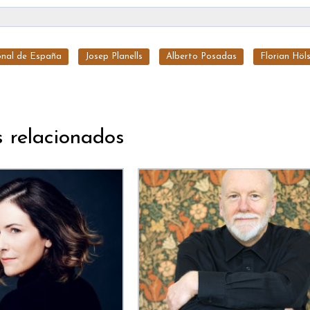
nal de España
Josep Planells
Alberto Posadas
Florian Höl
s relacionados