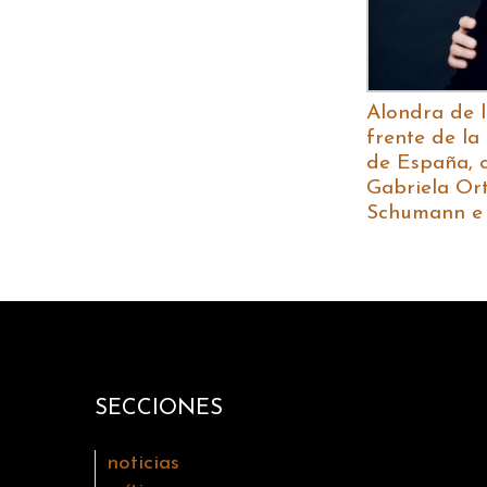
Alondra de l
frente de l
de España, 
Gabriela Ort
Schumann e 
SECCIONES
noticias