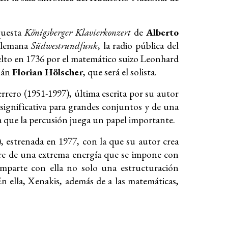
rquesta
Königsberger Klavierkonzert
de
Alberto
 alemana
Südwestrundfunk
, la radio pública del
elto en 1736 por el matemático suizo Leonhard
emán
Florian Hölscher
, que será el solista.
rero (1951-1997), última escrita por su autor
ignificativa para grandes conjuntos y de una
a que la percusión juega un papel importante.
, estrenada en 1977, con la que su autor crea
re de una extrema energía que se impone con
omparte con ella no solo una estructuración
n ella, Xenakis, además de a las matemáticas,