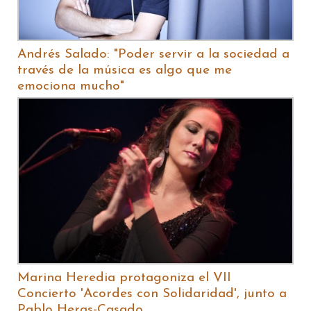
Andrés Salado: "Poder servir a la sociedad a
través de la música es algo que me
emociona mucho"
Marina Heredia protagoniza el VII
Concierto 'Acordes con Solidaridad', junto a
Pablo Heras-Casado