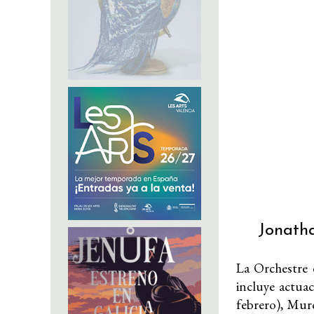
Jonatha
La
Orchestre d
incluye actua
febrero), Murc