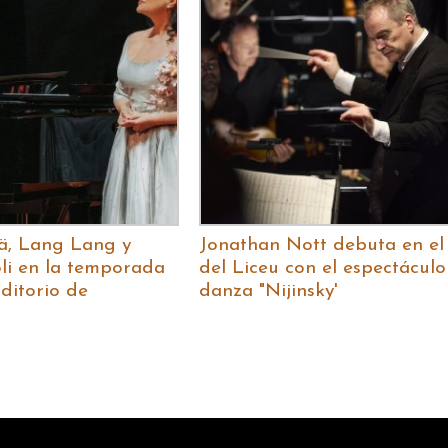
ä, Lang Lang y
Jonathan Nott debuta en el
oli en la temporada
del Liceu con el espectáculo
ditorio de
danza "Nijinsky'