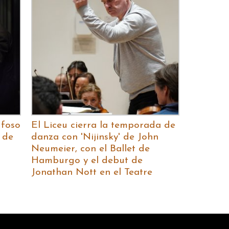
 foso
El Liceu cierra la temporada de
 de
danza con 'Nijinsky' de John
Neumeier, con el Ballet de
Hamburgo y el debut de
Jonathan Nott en el Teatre