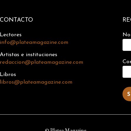
CONTACTO
RE
Lectores
No
info@plateamagazine.com
Artistas e instituciones
Cor
redaccion@plateamagazine.com
Libros
libros@plateamagazine.com
© Platea Magazine