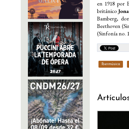
en 1918 por E
británico
Jona
Bamberg, don
Beethoven (Sin
(Sinfonía no. 1
Ibermúsica
Artículo