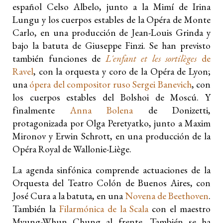
español Celso Albelo, junto a la Mimí de Irina
Lungu y los cuerpos estables de la Opéra de Monte
Carlo, en una producción de Jean-Louis Grinda y
bajo la batuta de Giuseppe Finzi. Se han previsto
también funciones de
L´enfant et les sortilèges
de
Ravel
, con la orquesta y coro de la Opéra de Lyon;
una
ópera del compositor ruso Sergei Banevich
, con
los cuerpos estables del Bolshoi de Moscú. Y
finalmente
Anna Bolena
de Donizetti,
protagonizada por Olga Peretyatko, junto a Maxim
Mironov y Erwin Schrott, en una producción de la
Opéra Royal de Wallonie-Liège.
La agenda sinfónica comprende actuaciones de la
Orquesta del Teatro Colón de Buenos Aires, con
José Cura a la batuta, en una
Novena de Beethoven
.
También la
Filarmónica de la Scala
con el maestro
Myung-Whun Chung al frente. También se ha