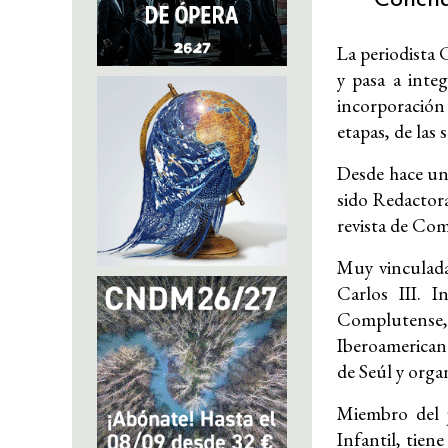
La periodista
y pasa a inte
incorporación 
etapas, de las
Desde hace una
sido Redactora
revista de Com
Muy vinculada
Carlos III. I
Complutense,
Iberoamerican
de Seúl y orga
Miembro del 
Infantil, tien