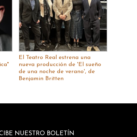
El Teatro Real estrena una
ica"
nueva producción de 'El sueño
de una noche de verano', de
Benjamin Britten
CIBE NUESTRO BOLETÍN