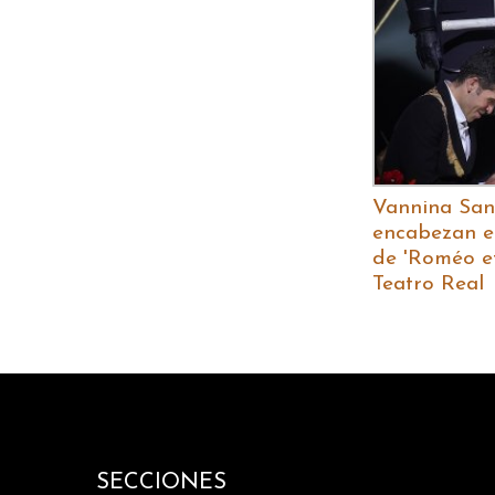
Vannina Sant
encabezan el
de 'Roméo et 
Teatro Real
SECCIONES