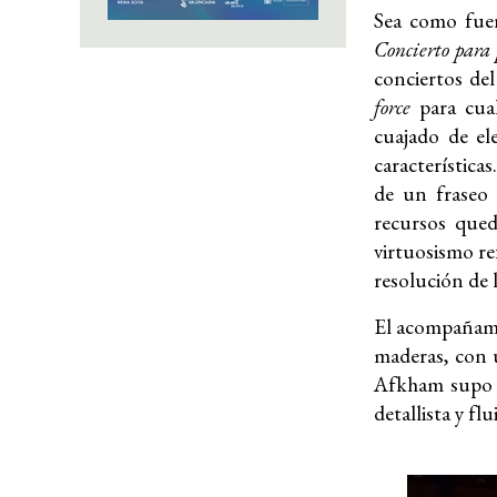
Sea como fuer
Concierto para 
conciertos de
force
para cual
cuajado de el
característica
de un fraseo 
recursos que
virtuosismo re
resolución de l
El acompañam
maderas, con u
Afkham supo e
detallista y flu