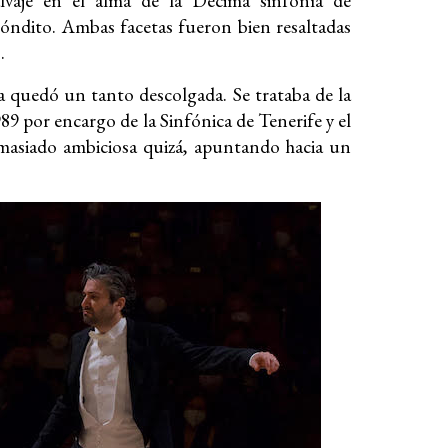
alvaje en el alma de la Décima sinfonía de
ecóndito. Ambas facetas fueron bien resaltadas
o.
ma quedó un tanto descolgada. Se trataba de la
89 por encargo de la Sinfónica de Tenerife y el
emasiado ambiciosa quizá, apuntando hacia un