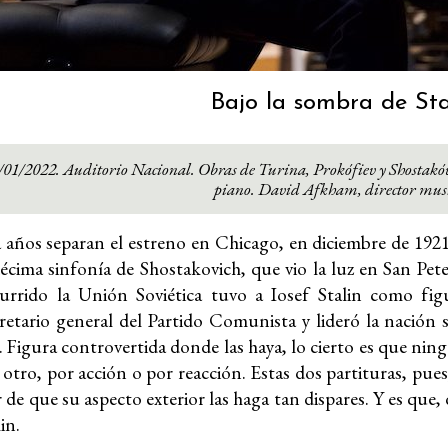
Bajo la sombra de Sta
01/2022. Auditorio Nacional. Obras de Turina, Prokófiev y Shostakóv
piano. David Afkham, director musi
 años separan el estreno en Chicago, en diciembre de 1921
décima sinfonía de Shostakovich, que vio la luz en San Pe
urrido la Unión Soviética tuvo a Iosef Stalin como fig
etario general del Partido Comunista y lideró la nación 
 Figura controvertida donde las haya, lo cierto es que ning
tro, por acción o por reacción. Estas dos partituras, pue
r de que su aspecto exterior las haga tan dispares. Y es que
in.