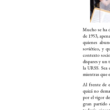
Mucho se ha d
de 1953, apen
quienes abund
soviético, y 
contexto socio
dispares y un 
la URSS. Sea 
mientras que e
Al frente de e
quizá no demas
por el vigor d
gran partido 