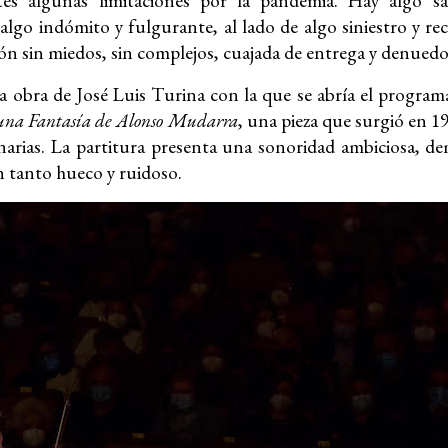
tes algunas limitaciones por la pandemia. Hay algo s
algo indómito y fulgurante, al lado de algo siniestro y r
ón sin miedos, sin complejos, cuajada de entrega y denued
 la obra de José Luis Turina con la que se abría el progra
 una Fantasía de Alonso Mudarra
, una pieza que surgió en 19
anarias. La partitura presenta una sonoridad ambiciosa, d
 tanto hueco y ruidoso.