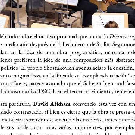
ebatido sobre el motivo principal que anima la
Décima sin
as medio año después del fallecimiento de Stalin. Segura
an en la idea de una obra programática, marcada inde
quienes prefieren la idea de una composición más abstra
político. El propio Shostakovich apenas aclaró la cuestión,
tanto enigmáticos, en la línea de su 'complicada relación' 
como fuere, parece asumido que el Scherzo bien podría ser
l famoso motivo DSCH, en el tercer movimiento, represent
sta partitura,
David Afkham
convenció esta vez con un 
iado contrastado, si bien es cierto que la obra se presta 
e metales y percusiones, amén de las maderas, tan requerida
de sus atriles, con unas violas imponentes, por ejempl