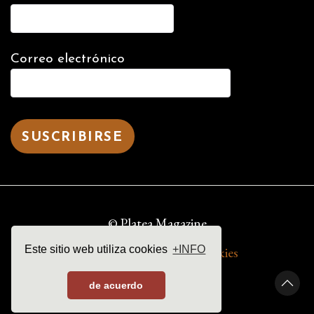
Correo electrónico
© Platea Magazine
Este sitio web utiliza cookies
+INFO
aviso legal | política de cookies
de acuerdo