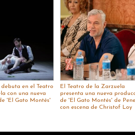
 debuta en el Teatro
El Teatro de la Zarzuela
ela con una nueva
presenta una nueva produc
de 'El Gato Montés'
de 'El Gato Montés' de Pene
con escena de Christof Loy