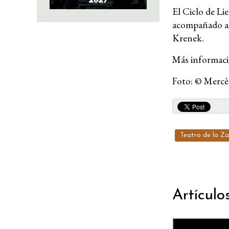
El Ciclo de Li
acompañado al
Krenek.
Más informac
Foto: © Mercè
Teatro de la Za
Artículo