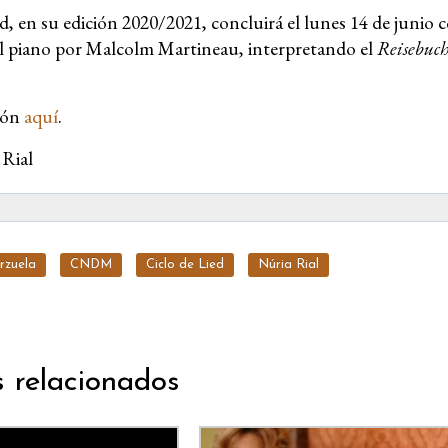
ed, en su edición 2020/2021, concluirá el lunes 14 de junio 
 piano por Malcolm Martineau, interpretando el
Reisebuch
ión
aquí
.
 Rial
rzuela
CNDM
Ciclo de Lied
Núria Rial
s relacionados