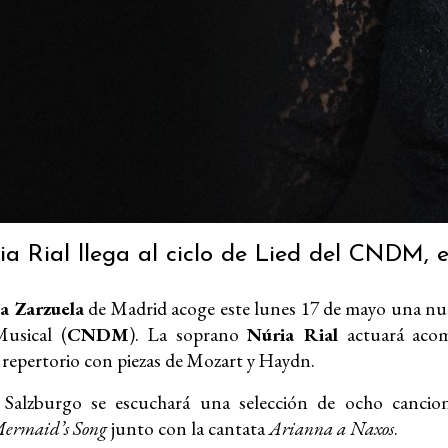
ia Rial llega al ciclo de Lied del CNDM, e
la Zarzuela
de Madrid acoge este lunes 17 de mayo una nue
usical (
CNDM
). La soprano
Núria Rial
actuará acom
repertorio con piezas de Mozart y Haydn.
 Salzburgo se escuchará una selección de ocho cancion
ermaid’s Song
junto con la cantata
Arianna a Naxos
.