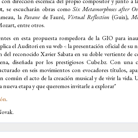
 con dirección escénica del propio compositor y junto a
t
, se escucharán obras como
Six Metamorphoses after Ov
meau, la
Pavane
de Fauré,
Virtual Reflection
(Guix),
Mu
Mozart, entre otros.
entes en esta propuesta rompedora de la GIO para inau
xplica el Auditori en su web -: la presentación oficial de su n
n del reconocido Xavier Sabata en su doble vertiente de c
ena, diseñada por los prestigiosos Cube.bz.
Con una cu
ructurado en seis movimientos con evocadores títulos, ap
n común el acto de la creación musical y de vivir la vida.
U
ta nueva etapa y que queremos invitarle a explorar"
ión
.
Novak.