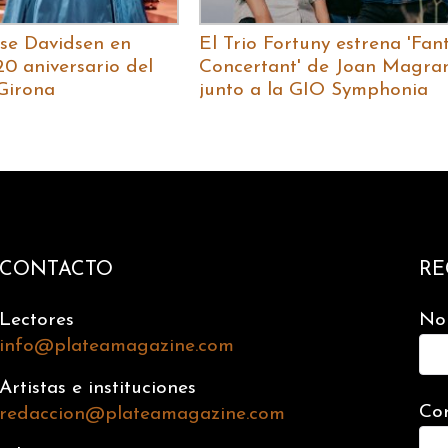
ise Davidsen en
El Trio Fortuny estrena 'Fan
20 aniversario del
Concertant' de Joan Magran
Girona
junto a la GIO Symphonia
CONTACTO
RE
Lectores
No
info@plateamagazine.com
Artistas e instituciones
Cor
redaccion@plateamagazine.com