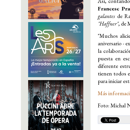
Así, contando
Francesc Pra
galantes
de Ra
"Haffner"
, de 
"Muchos alici
aniversario - e
la colaboració
puesta en esc
diferente est
tienen todos e
para iniciar es
Más informac
Foto: Michal 