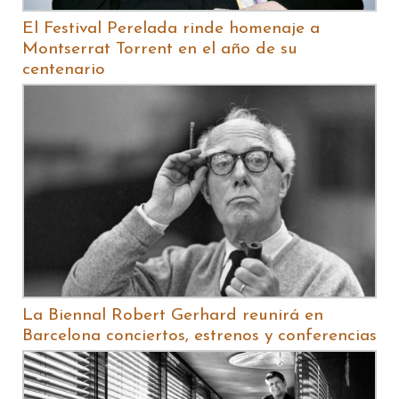
El Festival Perelada rinde homenaje a
Montserrat Torrent en el año de su
centenario
La Biennal Robert Gerhard reunirá en
Barcelona conciertos, estrenos y conferencias