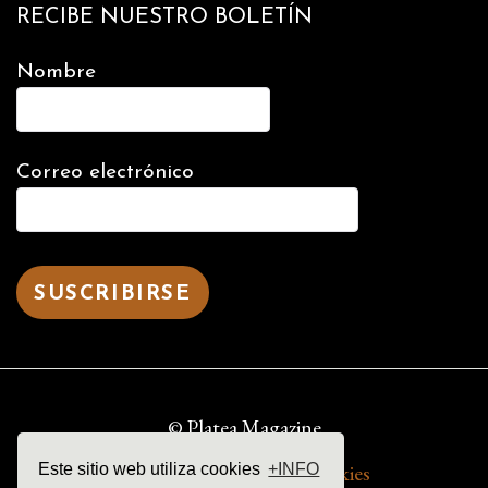
RECIBE NUESTRO BOLETÍN
Nombre
Correo electrónico
© Platea Magazine
aviso legal | política de cookies
Este sitio web utiliza cookies
+INFO