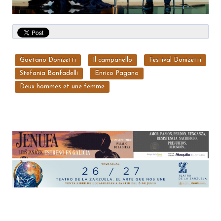
Gaetano Donizetti
Il campanello
Festival Donizetti
Stefania Bonfadelli
Enrico Pagano
Deux hommes et une femme