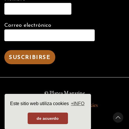
Correo electrónico
© Platea Magazine
Este sitio web utiliza cookies
+INFO
aviso legal | política de cookies
de acuerdo