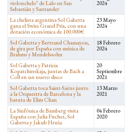
violonchelo" de Lalo en San
2024
Sebastián y Santander
La chelista argentina Sol Gabetta
23 Mayo
gana el Swiss Grand Prix, con una
2024
dotación económica de 100.000€
Sol Gabetta y Bertrand Chamayou,
18 Febrero
de gira por España con música de
2024
Brahms y Mendelssohn
Sol Gabetta y Patricia
20
Kopatchinskaja, juntas de Bach a
Septiembre
Coll en un nuevo disco
2021
Sol Gabetta toca Saint-Saëns junto
13 Marzo
a la Orquestra de Barcelona y la
2021
batuta de Elim Chan
La Sinfónica de Bamberg visita
04 Febrero
España con Julia Fischer, Sol
2020
Gabetta y Jakub Hruša