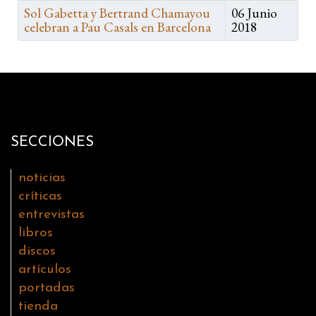
Sol Gabetta y Bertrand Chamayou
06 Junio
celebran a Pau Casals en Barcelona
2018
SECCIONES
noticias
críticas
entrevistas
libros
discos
artículos
portadas
tienda