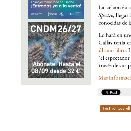
La aclamada a
Spectre
, llegar
conocidas de la
Lo hará en uno
Callas tenía e
último libro
. 
"el espectador
través de sus 
Más informac
Festival Castel