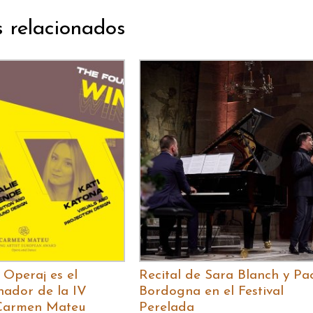
s relacionados
Opera¡ es el
Recital de Sara Blanch y Pa
nador de la IV
Bordogna en el Festival
 Carmen Mateu
Perelada