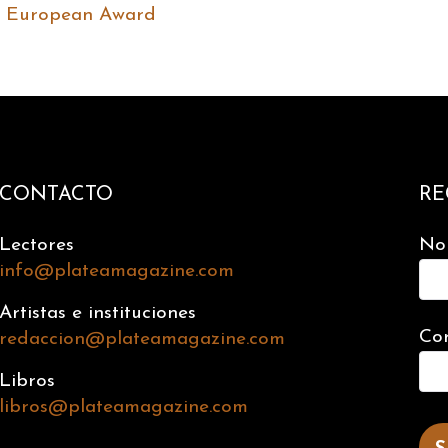
t European Award
CONTACTO
RE
Lectores
No
info@plateamagazine.com
Artistas e instituciones
Cor
redaccion@plateamagazine.com
Libros
libros@plateamagazine.com