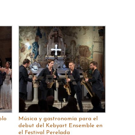
olo
Música y gastronomía para el
debut del Kebyart Ensemble en
el Festival Perelada