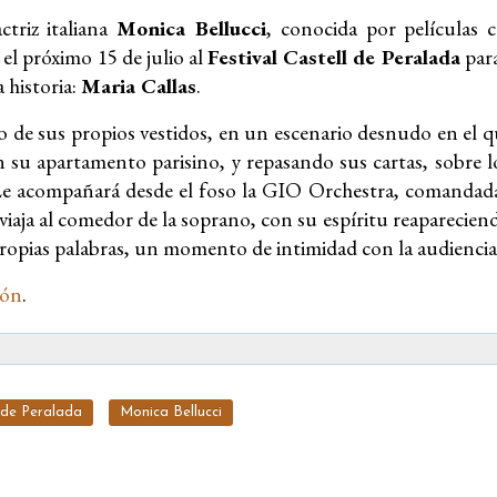
ctriz italiana
Monica Bellucci
, conocida por películas
á el próximo 15 de julio al
Festival Castell de Peralada
para
 historia:
Maria Callas
.
 de sus propios vestidos, en un escenario desnudo en el q
n su apartamento parisino, y repasando sus cartas, sobre
Le acompañará desde el foso la GIO Orchestra, comandada
 viaja al comedor de la soprano, con su espíritu reaparecie
propias palabras, un momento de intimidad con la audiencia
ión
.
l de Peralada
Monica Bellucci