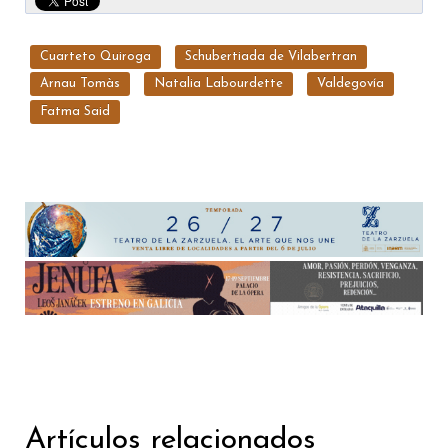
Cuarteto Quiroga
Schubertiada de Vilabertran
Arnau Tomàs
Natalia Labourdette
Valdegovía
Fatma Said
Artículos relacionados