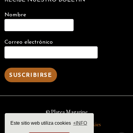
Nombre
Correo electrónico
© Platea Magazine
aviso legal | política de cookies
Este sitio web utiliza cookies
+INFO