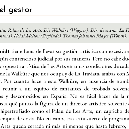
el gestor
cia. Palau de Les Arts. Die Walküre (Wagner). Dir. de escena: La 
gmund),
Heidi Melton (Sieglinde),
Thomas Johannes Mayer (Wotan),
midt
tiene fama de llevar su gestión artística con excesiva 
gún contencioso judicial por sus maneras. Pero no cabe dud
 propuesta artística de Les Arts en unas condiciones de cad
de la Walküre que nos ocupa y de La Traviata, ambas con 
. Por cuanto hace a esta Walküre, en ausencia de nombr
 reunir a un equipo de cantantes de probada solvenci
s y desconocidos en España. No es fácil hacer de la 
ta qué punto la figura de un director artístico solvente 
hipertrofiado como el Palau de Les Arts, un capricho de
tiempos de crisis. No en vano, tras esta suerte de progra
 Arts queda cerrada ni más ni menos que hasta febrero, l