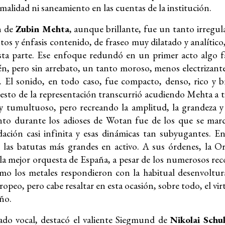
alidad ni saneamiento en las cuentas de la institución.
n de
Zubin Mehta
, aunque brillante, fue un tanto irregu
tos y énfasis contenido, de fraseo muy dilatado y analítico
ta parte. Ese enfoque redundó en un primer acto algo fal
n, pero sin arrebato, un tanto moroso, menos electrizante
. El sonido, en todo caso, fue compacto, denso, rico y br
resto de la representación transcurrió acudiendo Mehta a 
 y tumultuoso, pero recreando la amplitud, la grandeza y l
o durante los adioses de Wotan fue de los que se marc
adación casi infinita y esas dinámicas tan subyugantes.
 las batutas más grandes en activo. A sus órdenes, la O
la mejor orquesta de España, a pesar de los numerosos reco
omo los metales respondieron con la habitual desenvoltur
ropeo, pero cabe resaltar en esta ocasión, sobre todo, el vi
ño.
ado vocal, destacó el valiente Siegmund de
Nikolai Schu