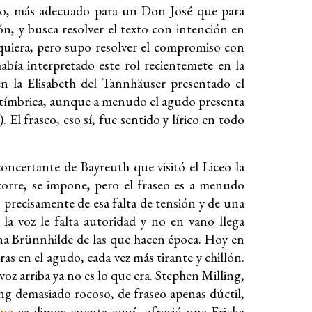
gudo, más adecuado para un Don José que para
ión, y busca resolver el texto con intención en
iquiera, pero supo resolver el compromiso con
abía interpretado este rol recientemete en la
n la Elisabeth del Tannhäuser presentado el
d tímbrica, aunque a menudo el agudo presenta
 El fraseo, eso sí, fue sentido y lírico en todo
oncertante de Bayreuth que visitó el Liceo la
orre, se impone, pero el fraseo es a menudo
recisamente de esa falta de tensión y de una
la voz le falta autoridad y no en vano llega
una Brünnhilde de las que hacen época. Hoy en
as en el agudo, cada vez más tirante y chillón.
 voz arriba ya no es lo que era. Stephen Milling,
g demasiado rocoso, de fraseo apenas dúctil,
ena
ya dimos cuenta aquí, ofreció una Fricka