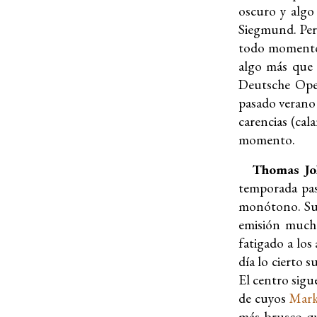
oscuro y algo
Siegmund. Pero
todo momento. 
algo más que 
Deutsche Oper
pasado verano 
carencias (cala
momento.
Thomas Jo
temporada pas
monótono. Su 
emisión mucho
fatigado a los
día lo cierto 
El centro sigue
de cuyos
Mar
más brusco qu