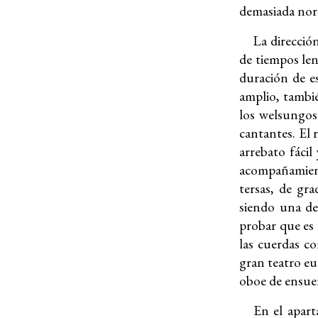
demasiada norm
La direcció
de tiempos len
duración de es
amplio, tambié
los welsungos
cantantes. El 
arrebato fácil
acompañamient
tersas, de gr
siendo una de
probar que es 
las cuerdas c
gran teatro eu
oboe de ensue
En el apart